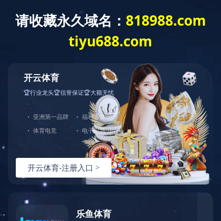
星空官方站网站
公司概况
公司新闻
党建动态